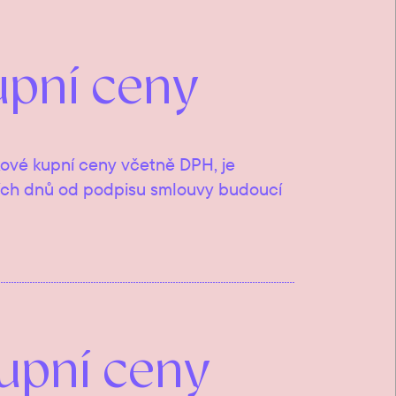
upní ceny
lkové kupní ceny včetně DPH, je
ních dnů od podpisu smlouvy budoucí
upní ceny