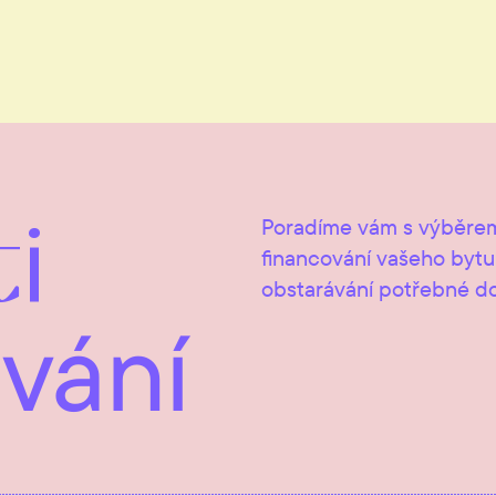
i
Poradíme vám s výběrem
financování vašeho byt
obstarávání potřebné d
vání