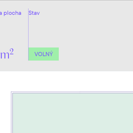
a plocha
Stav
2
 m
VOLNÝ