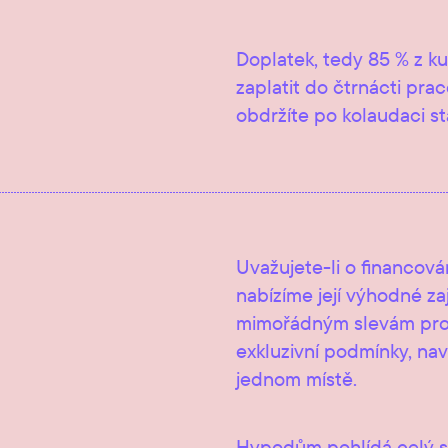
Doplatek, tedy 85 % z k
zaplatit do čtrnácti pra
obdržíte po kolaudaci st
Uvažujete-li o financov
nabízíme její výhodné za
mimořádným slevám pro 
exkluzivní podmínky, na
jednom místě.
Hypodům pohlídá celý s