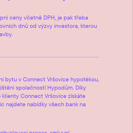
upní ceny včetně DPH, je pak třeba
covních dnů od výzvy investora, kterou
avby.
ání bytu v Connect Vršovice hypotékou,
jištění společností Hypodům. Díky
klienty Connect Vršovice získáte
víc najdete nabídky všech bank na
chvalovací proces, smluvní