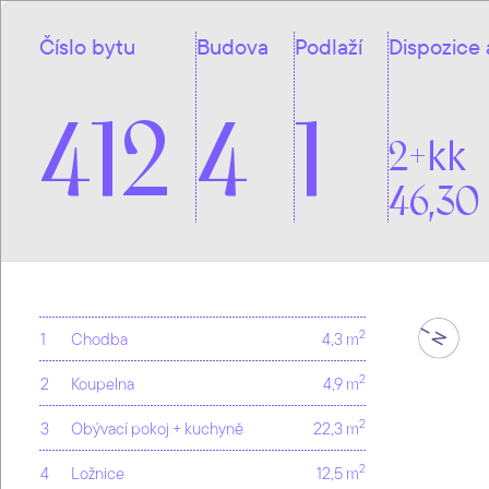
Číslo bytu
Budova
Podlaží
Dispozice 
412
4
1
2+kk
46,30
2
1
Chodba
4,3 m
2
2
Koupelna
4,9 m
2
3
Obývací pokoj + kuchyně
22,3 m
2
4
Ložnice
12,5 m