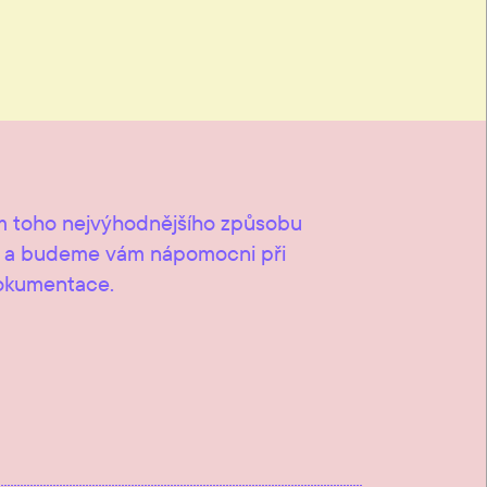
 toho nejvýhodnějšího způsobu
u a budeme vám nápomocni při
okumentace.