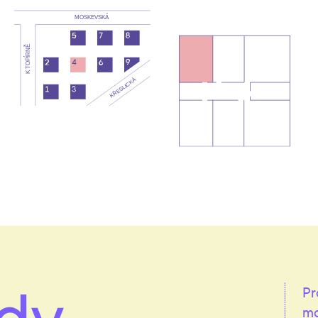
dy
Pr
mo