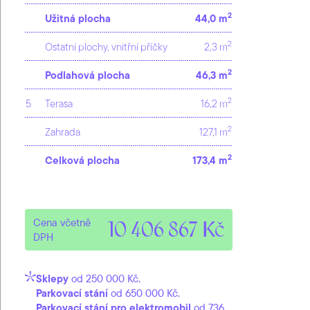
2
Užitná plocha
44,0 m
2
Ostatní plochy, vnitřní příčky
2,3 m
2
Podlahová plocha
46,3 m
2
5
Terasa
16,2 m
2
Zahrada
127,1 m
2
Celková plocha
173,4 m
Cena včetně
10 406 867 Kč
DPH
Sklepy
od 250 000 Kč.
Parkovací stání
od 650 000 Kč.
Parkovací stání pro elektromobil
od 736