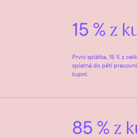
15 %
z k
První splátka, 15 % z ce
splatná do pěti pracov
kupní.
85 %
z k