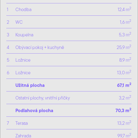
2
1
Chodba
12,4 m
2
2
WC
1,6 m
2
3
Koupelna
5,3 m
2
4
Obývací pokoj + kuchyně
25,9 m
2
5
Ložnice
8,9 m
2
6
Ložnice
13,0 m
2
Užitná plocha
67,1 m
2
Ostatní plochy, vnitřní příčky
3,2 m
2
Podlahová plocha
70,3 m
2
7
Terasa
13,2 m
2
Zahrada
99,7 m