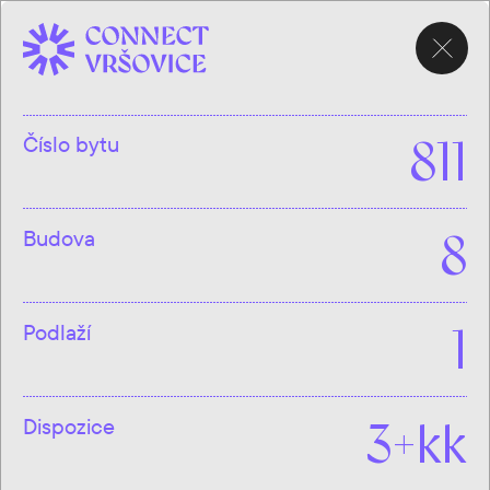
VYBRAT BYT
Číslo bytu
811
Budova
8
Podlaží
1
Dispozice
3+kk