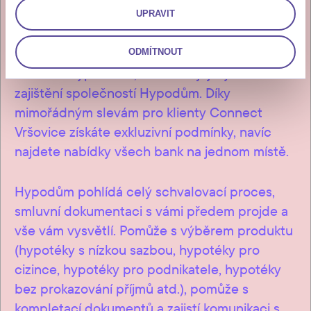
UPRAVIT
Uvažujete-li o financování bytu v Connect
ODMÍTNOUT
Vršovice hypotékou, nabízíme její výhodné
zajištění společností Hypodům. Díky
mimořádným slevám pro klienty Connect
Vršovice získáte exkluzivní podmínky, navíc
najdete nabídky všech bank na jednom místě.
Hypodům pohlídá celý schvalovací proces,
smluvní dokumentaci s vámi předem projde a
vše vám vysvětlí. Pomůže s výběrem produktu
(hypotéky s nízkou sazbou, hypotéky pro
cizince, hypotéky pro podnikatele, hypotéky
bez prokazování příjmů atd.), pomůže s
kompletací dokumentů a zajistí komunikaci s