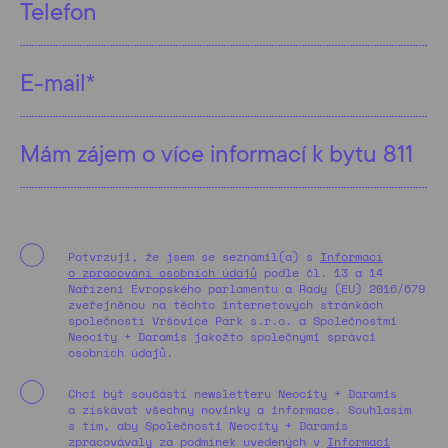
Potvrzuji, že jsem se seznámil(a) s
Informací
o zpracování osobních údajů
podle čl. 13 a 14
Nařízení Evropského parlamentu a Rady (EU) 2016/679
zveřejněnou na těchto internetových stránkách
společností Vršovice Park s.r.o. a Společnostmi
Neocity + Daramis jakožto společnými správci
osobních údajů.
Chci být součástí newsletteru Neocity + Daramis
a získávat všechny novinky a informace.
Souhlasím
s tím, aby Společnosti Neocity + Daramis
zpracovávaly za podmínek uvedených v
Informaci