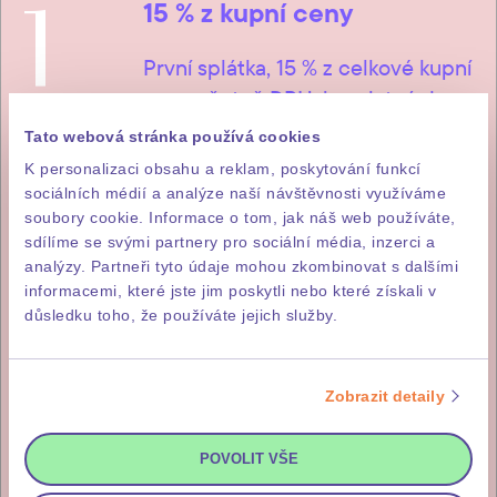
1
15 %
z kupní ceny
První splátka, 15 % z celkové kupní
ceny včetně DPH, je splatná do
pěti pracovních dnů od podpisu
Tato webová stránka používá cookies
smlouvy budoucí kupní.
K personalizaci obsahu a reklam, poskytování funkcí
sociálních médií a analýze naší návštěvnosti využíváme
soubory cookie. Informace o tom, jak náš web používáte,
sdílíme se svými partnery pro sociální média, inzerci a
analýzy. Partneři tyto údaje mohou zkombinovat s dalšími
2
85 %
z kupní ceny
informacemi, které jste jim poskytli nebo které získali v
důsledku toho, že používáte jejich služby.
Doplatek, tedy 85 % z kupní ceny
včetně DPH, je pak třeba zaplatit
do čtrnácti pracovních dnů od
Zobrazit detaily
výzvy investora, kterou obdržíte
po kolaudaci stavby.
POVOLIT VŠE