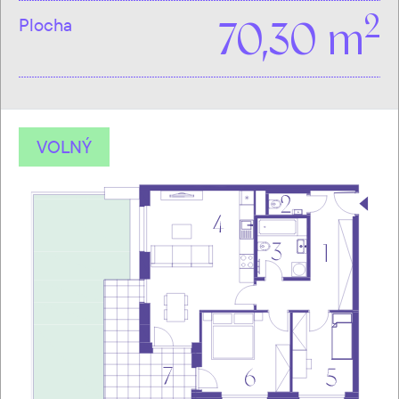
2
Plocha
70,30 m
VOLNÝ