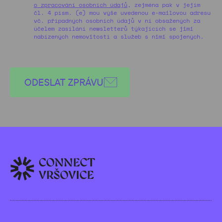
o zpracování osobních údajů
, zejména pak v jejím
čl. 4 písm. (e) mou výše uvedenou e-mailovou adresu
vč. případných osobních údajů v ní obsažených za
účelem zasílání newsletterů týkajících se jimi
nabízených nemovitostí a služeb s nimi spojených.
ODESLAT ZPRÁVU