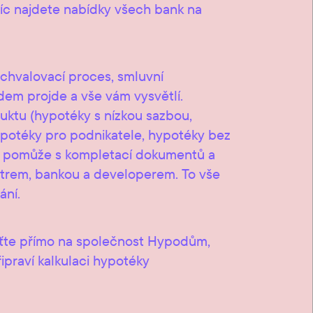
víc najdete nabídky všech bank na
chvalovací proces, smluvní
em projde a vše vám vysvětlí.
ktu (hypotéky s nízkou sazbou,
ypotéky pro podnikatele, hypotéky bez
), pomůže s kompletací dokumentů a
astrem, bankou a developerem. To vše
ání.
aťte přímo na společnost Hypodům,
ipraví kalkulaci hypotéky