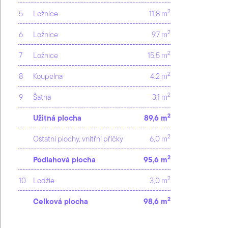
2
5
Ložnice
11,8 m
2
6
Ložnice
9,7 m
2
7
Ložnice
15,5 m
2
8
Koupelna
4,2 m
2
9
Šatna
3,1 m
2
Užitná plocha
89,6 m
2
Ostatní plochy, vnitřní příčky
6,0 m
2
Podlahová plocha
95,6 m
2
10
Lodžie
3,0 m
2
Celková plocha
98,6 m