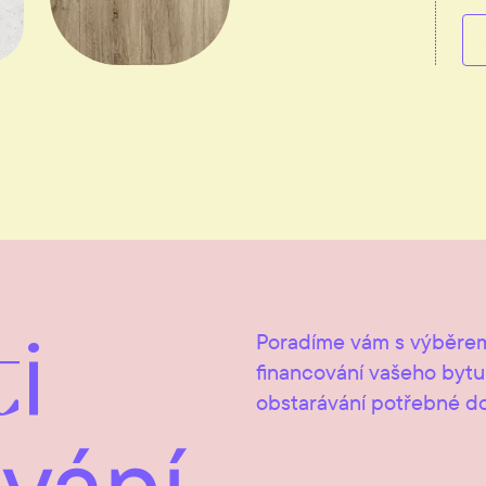
i
Poradíme vám s výběrem
financování vašeho byt
obstarávání potřebné d
vání