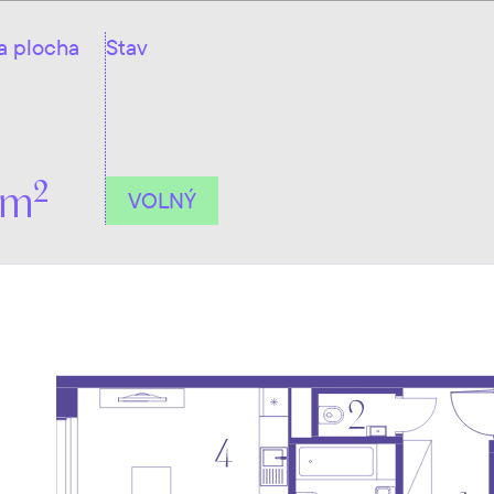
a plocha
Stav
2
 m
VOLNÝ