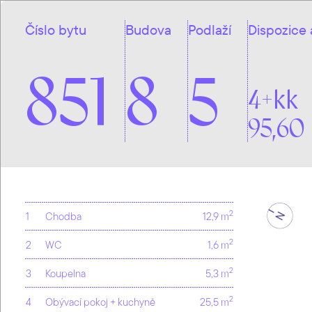
Číslo bytu
Budova
Podlaží
Dispozice 
851
8
5
4+kk
95,60
2
1
Chodba
12,9 m
2
2
WC
1,6 m
2
3
Koupelna
5,3 m
2
4
Obývací pokoj + kuchyně
25,5 m