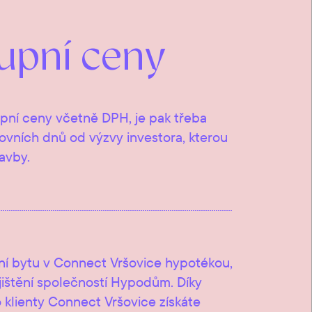
upní ceny
upní ceny včetně DPH, je pak třeba
covních dnů od výzvy investora, kterou
avby.
ání bytu v Connect Vršovice hypotékou,
jištění společností Hypodům. Díky
klienty Connect Vršovice získáte