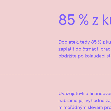
85 %
z k
Doplatek, tedy 85 % z k
zaplatit do čtrnácti pra
obdržíte po kolaudaci st
Uvažujete-li o financov
nabízíme její výhodné za
mimořádným slevám pro 