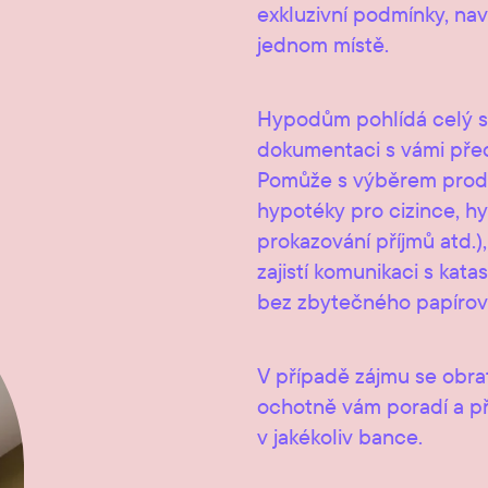
exkluzivní podmínky, na
jednom místě.
Hypodům pohlídá celý s
dokumentaci s vámi před
Pomůže s výběrem produ
hypotéky pro cizince, h
prokazování příjmů atd.
zajistí komunikaci s kat
bez zbytečného papírov
V případě zájmu se obr
ochotně vám poradí a př
v jakékoliv bance.