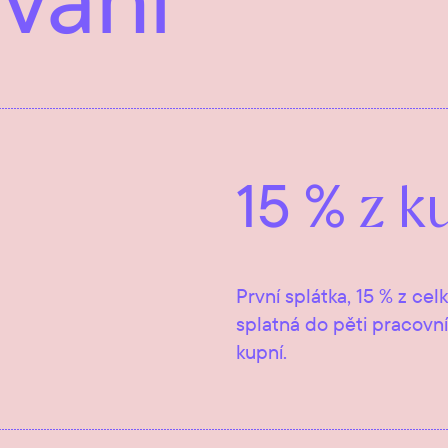
15 %
z k
První splátka, 15 % z ce
splatná do pěti pracov
kupní.