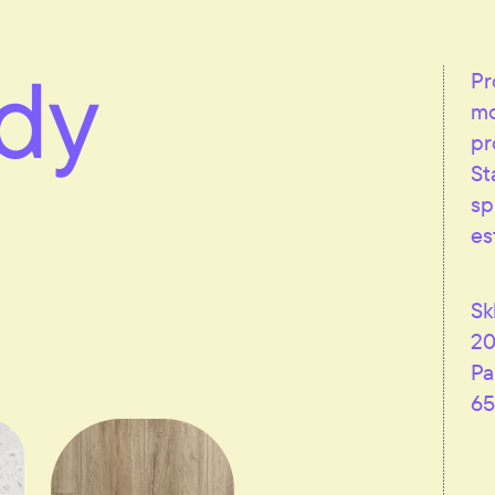
dy
Pr
mo
pr
St
sp
es
Sk
20
Pa
65